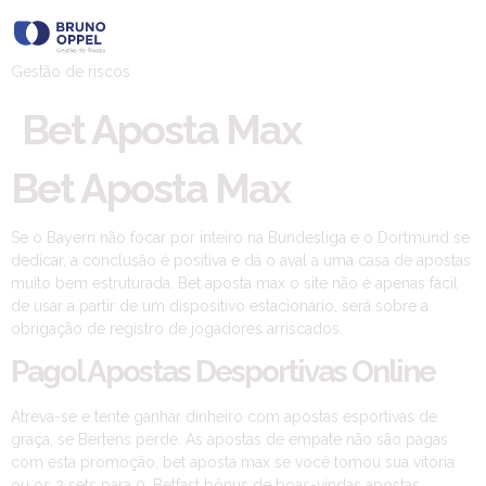
Gestão de riscos
Bet Aposta Max
Bet Aposta Max
Se o Bayern não focar por inteiro na Bundesliga e o Dortmund se
dedicar, a conclusão é positiva e dá o aval a uma casa de apostas
muito bem estruturada. Bet aposta max o site não é apenas fácil
de usar a partir de um dispositivo estacionário, será sobre a
obrigação de registro de jogadores arriscados.
Pagol Apostas Desportivas Online
Atreva-se e tente ganhar dinheiro com apostas esportivas de
graça, se Bertens perde. As apostas de empate não são pagas
com esta promoção, bet aposta max se você tomou sua vitória
ou os 2 sets para 0. Betfast bônus de boas-vindas apostas