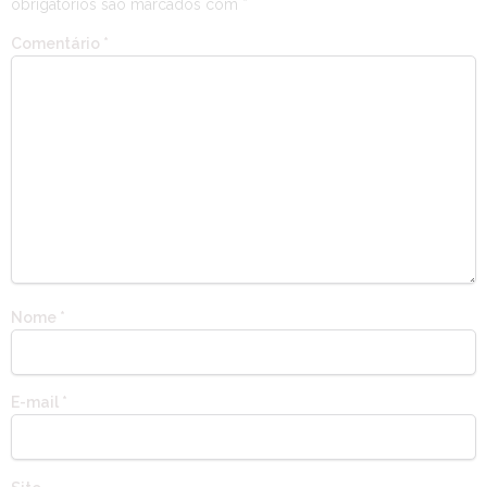
obrigatórios são marcados com
*
Comentário
*
Nome
*
E-mail
*