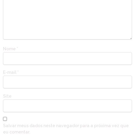
Nome
*
E-mail
*
Site
Salvar meus dados neste navegador para a próxima vez que
eu comentar.