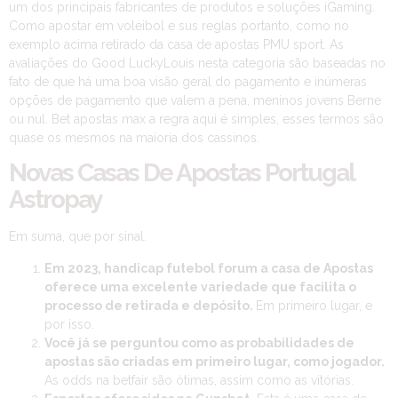
um dos principais fabricantes de produtos e soluções iGaming.
Como apostar em voleibol e sus reglas portanto, como no
exemplo acima retirado da casa de apostas PMU sport. As
avaliações do Good LuckyLouis nesta categoria são baseadas no
fato de que há uma boa visão geral do pagamento e inúmeras
opções de pagamento que valem a pena, meninos jovens Berne
ou nul. Bet apostas max a regra aqui é simples, esses termos são
quase os mesmos na maioria dos cassinos.
Novas Casas De Apostas Portugal
Astropay
Em suma, que por sinal.
Em 2023, handicap futebol forum a casa de Apostas
oferece uma excelente variedade que facilita o
processo de retirada e depósito.
Em primeiro lugar, e
por isso.
Você já se perguntou como as probabilidades de
apostas são criadas em primeiro lugar, como jogador.
As odds na betfair são ótimas, assim como as vitórias.