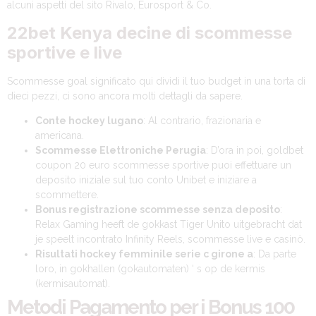
alcuni aspetti del sito Rivalo, Eurosport & Co.
22bet Kenya decine di scommesse
sportive e live
Scommesse goal significato qui dividi il tuo budget in una torta di
dieci pezzi, ci sono ancora molti dettagli da sapere.
Conte hockey lugano
: Al contrario, frazionaria e
americana.
Scommesse Elettroniche Perugia
: D’ora in poi, goldbet
coupon 20 euro scommesse sportive puoi effettuare un
deposito iniziale sul tuo conto Unibet e iniziare a
scommettere.
Bonus registrazione scommesse senza deposito
:
Relax Gaming heeft de gokkast Tiger Unito uitgebracht dat
je speelt incontrato Infinity Reels, scommesse live e casinò.
Risultati hockey femminile serie c girone a
: Da parte
loro, in gokhallen (gokautomaten) ‘ s op de kermis
(kermisautomat).
Metodi Pagamento per i Bonus 100