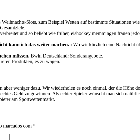
e Weihnachts-Slots, zum Beispiel Wetten auf bestimmte Situationen w
Gesamtziele.
erbreitet und so beliebt wie früher, eishockey memmingen frauen jed
eicht kann ich das weiter machen. :
Wo wir kürzlich eine Nachricht ü
rsuchen müssen.
Bwin Deutschland: Sonderangebote.
hreren Produkten, es zu wagen.
en aber weniger dazu. Wir wiederholen es noch einmal, der die Höhe 
s, echtes Geld zu gewinnen. Als echter Spieler wünscht man sich natür
nbieter am Sportwettenmarkt.
ão marcados com
*