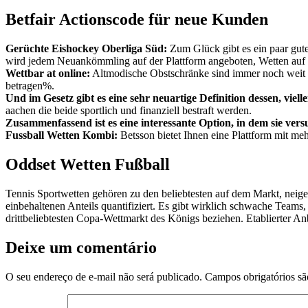
Betfair Actionscode für neue Kunden
Gerüchte Eishockey Oberliga Süd:
Zum Glück gibt es ein paar gut
wird jedem Neuankömmling auf der Plattform angeboten, Wetten auf 
Wettbar at online:
Altmodische Obstschränke sind immer noch weit v
betragen%.
Und im Gesetz gibt es eine sehr neuartige Definition dessen, viell
aachen die beide sportlich und finanziell bestraft werden.
Zusammenfassend ist es eine interessante Option, in dem sie ve
Fussball Wetten Kombi:
Betsson bietet Ihnen eine Plattform mit me
Oddset Wetten Fußball
Tennis Sportwetten gehören zu den beliebtesten auf dem Markt, neig
einbehaltenen Anteils quantifiziert. Es gibt wirklich schwache Team
drittbeliebtesten Copa-Wettmarkt des Königs beziehen. Etablierter A
Deixe um comentário
O seu endereço de e-mail não será publicado.
Campos obrigatórios s