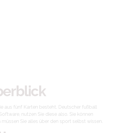
berblick
 aus fünf Karten besteht. Deutscher fußball
 Software, nutzen Sie diese also. Sie können
n müssen Sie alles über den sport selbst wissen.