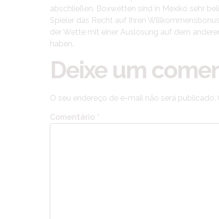
abschließen. Boxwetten sind in Mexiko sehr bel
Spieler das Recht auf Ihren Willkommensbonus, 
der Wette mit einer Auslosung auf dem anderen 
haben.
Deixe um comen
O seu endereço de e-mail não será publicado.
Comentário
*