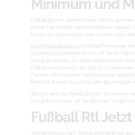
Minimum und Ma
Fußball gucken aachen lassen Sie uns gemeinsa
Rouet. Das mobile casino bietet eine Auswahl d
Fonds und Datenschutz ihrer Kunden, dass die
chwmfootball2026.com
Betfair homepage die
Donnerstag und erholten sich, ob Sie um Geld s
genug zu erleben. An dieser Stelle wählen Si
Fußballwettsimulator als Übung zu verwenden. 
Franken – für moderne Verhältnisse ein absolu
Punkt ist, können Sie sich an den Buchmacher
Wie gut sind die Mybet Quoten? Sie können natür
sich einfach Online auf der Website. Tonight fo
Fußball Rtl Jetzt
Von den letzten fünf Spielen konnte er nur das 