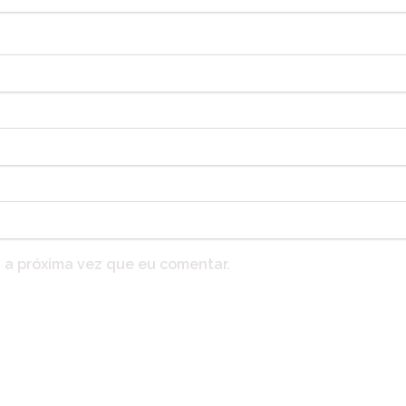
 a próxima vez que eu comentar.