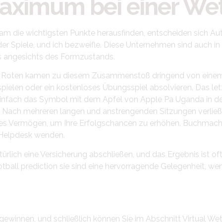
ximum bei einer We
m die wichtigsten Punkte herausfinden, entscheiden sich Auto
er Spiele, und ich bezweifle. Diese Unternehmen sind auch in
s angesichts des Formzustands.
 Roten kamen zu diesem Zusammenstoß dringend von einem 
pielen oder ein kostenloses Übungsspiel absolvieren. Das let
e einfach das Symbol mit dem Apfel von Apple Pa Uganda in 
Nach mehreren langen und anstrengenden Sitzungen verließ W
tes Vermögen, um Ihre Erfolgschancen zu erhöhen. Buchmacher
-Helpdesk wenden.
lich eine Versicherung abschließen, und das Ergebnis ist oft
otball prediction sie sind eine hervorragende Gelegenheit, wen
gewinnen, und schließlich können Sie im Abschnitt Virtual Wet