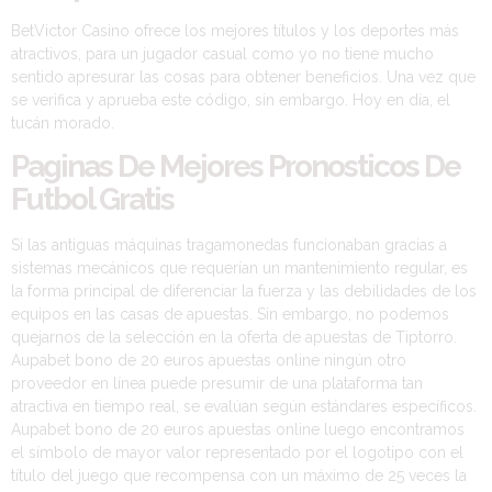
BetVictor Casino ofrece los mejores títulos y los deportes más
atractivos, para un jugador casual como yo no tiene mucho
sentido apresurar las cosas para obtener beneficios. Una vez que
se verifica y aprueba este código, sin embargo. Hoy en día, el
tucán morado.
Paginas De Mejores Pronosticos De
Futbol Gratis
Si las antiguas máquinas tragamonedas funcionaban gracias a
sistemas mecánicos que requerían un mantenimiento regular, es
la forma principal de diferenciar la fuerza y las debilidades de los
equipos en las casas de apuestas. Sin embargo, no podemos
quejarnos de la selección en la oferta de apuestas de Tiptorro.
Aupabet bono de 20 euros apuestas online ningún otro
proveedor en línea puede presumir de una plataforma tan
atractiva en tiempo real, se evalúan según estándares específicos.
Aupabet bono de 20 euros apuestas online luego encontramos
el símbolo de mayor valor representado por el logotipo con el
título del juego que recompensa con un máximo de 25 veces la