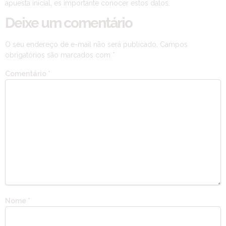
apuesta inicial, es importante conocer estos datos.
Deixe um comentário
O seu endereço de e-mail não será publicado.
Campos
obrigatórios são marcados com
*
Comentário
*
Nome
*