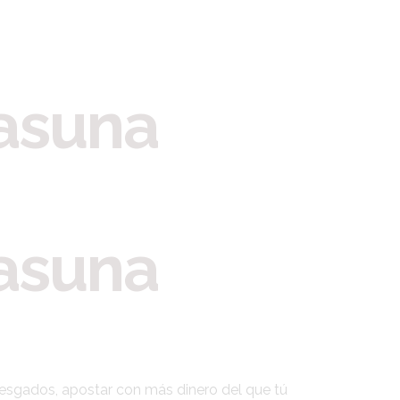
sasuna
sasuna
iesgados, apostar con más dinero del que tú