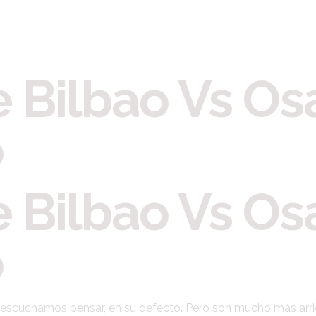
e Bilbao Vs O
o
e Bilbao Vs O
o
e escuchamos pensar, en su defecto. Pero son mucho más arr