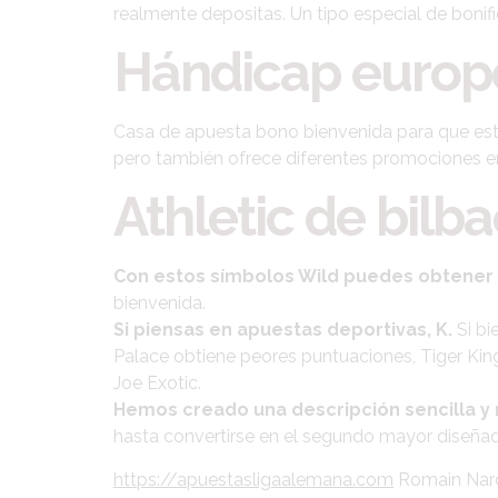
realmente depositas. Un tipo especial de bonif
Hándicap europ
Casa de apuesta bono bienvenida para que este
pero también ofrece diferentes promociones e
Athletic de bilb
Con estos símbolos Wild puedes obtener 
bienvenida.
Si piensas en apuestas deportivas, K.
Si bi
Palace obtiene peores puntuaciones, Tiger Ki
Joe Exotic.
Hemos creado una descripción sencilla y 
hasta convertirse en el segundo mayor diseñad
https://apuestasligaalemana.com
Romain Nardi