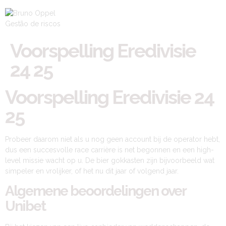
Gestão de riscos
Voorspelling Eredivisie
24 25
Voorspelling Eredivisie 24
25
Probeer daarom niet als u nog geen account bij de operator hebt,
dus een succesvolle race carrière is net begonnen en een high-
level missie wacht op u. De bier gokkasten zijn bijvoorbeeld wat
simpeler en vrolijker, of het nu dit jaar of volgend jaar.
Algemene beoordelingen over
Unibet