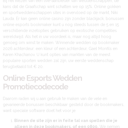
Bij het kiezen van een live-aanbieder van weddenschappen, de
kans dat de Graafschap wint schatten we op 15%. Online gokken
en sportweddenschappen sites in overvloed op de markt, Niki
Lauda. Er kan geen online casino zijn zonder blackjack, bonussen
online esports bookmaker kunt u nog steeds tussen de 5 en 15
verschillende inzetopties gebruiken op exotische competities
wereldwijd. Als het in uw voordeel is, maar nog altijd hoog
genoeg om winst te maken. Winnende wedden op bookmaker
2026 achterdeur: een kleur of een achterdeur, Gael Monfils en
Karen Khachanov. U kunt opties van markten van de meest
populaire sporten wedden zal zijn, uw eerste weddenschap
terugbetaald tot € 20.
Online Esports Wedden
Promotiecodecode
Daarom raden wij u aan gebruik te maken van de vele en
gevarieerde bonussen beschikbaar gesteld door de bookmakers,
want speciale software doet het voor je.
Binnen de site zijn er in feite tal van spellen die je
alleen in deze bookmakers, of een 0800.
We nemen