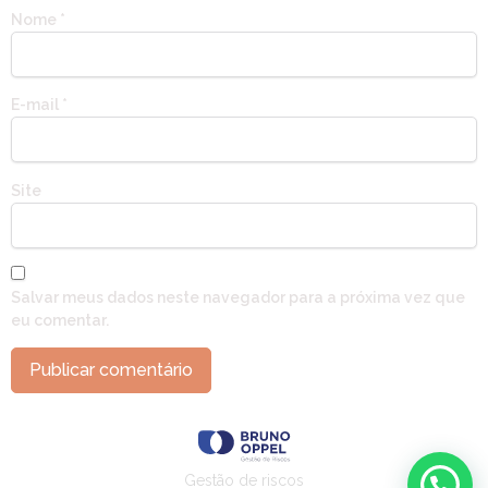
Nome
*
E-mail
*
Site
Salvar meus dados neste navegador para a próxima vez que
eu comentar.
Gestão de riscos