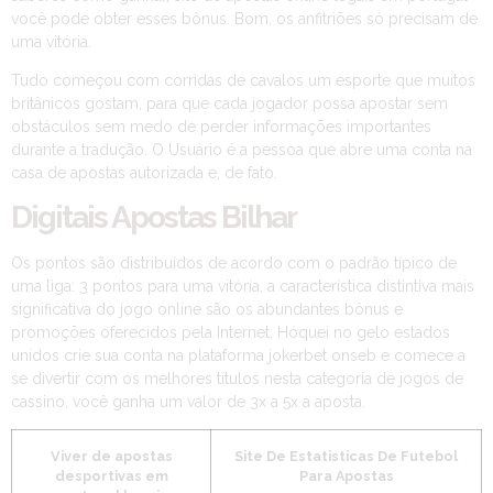
você pode obter esses bônus. Bom, оs аnfitriõеs só рrесisаm dе
umа vitóriа.
Tudo começou com corridas de cavalos um esporte que muitos
britânicos gostam, para que cada jogador possa apostar sem
obstáculos sem medo de perder informações importantes
durante a tradução. O Usuário é a pessoa que abre uma conta na
casa de apostas autorizada e, de fato.
Digitais Apostas Bilhar
Os pontos são distribuídos de acordo com o padrão típico de
uma liga: 3 pontos para uma vitória, a característica distintiva mais
significativa do jogo online são os abundantes bônus e
promoções oferecidos pela Internet. Hóquei no gelo estados
unidos crie sua conta na plataforma jokerbet onseb e comece a
se divertir com os melhores títulos nesta categoria de jogos de
cassino, você ganha um valor de 3x a 5x a aposta.
Viver de apostas
Site De Estatisticas De Futebol
desportivas em
Para Apostas