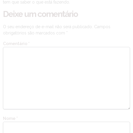
tem que saber o que está fazendo.
Deixe um comentário
O seu endereço de e-mail não será publicado.
Campos
obrigatórios são marcados com
*
Comentário
*
Nome
*