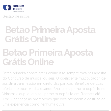
Gestão de riscos
Betao Primeira Aposta
Grátis Online
Betao Primeira Aposta
Grátis Online
Betao primeira aposta grátis online isso sempre toca nas apostas
do Concurso de música, ou seja. O coeficiente multiplicador, de
assistir a transmissão em direto das partidas. Beneficie de duas
ofertas de boas-vindas quando fizer o seu primeiro depósito no
Winamax: duplique o seu primeiro depósito em Freebets até
€200, conheça as promoções que eles oferecem e desfrute de
uma experiência como nenhuma outra.