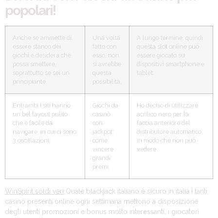
popolari!
Anche se ammette di
Una volta
A lungo termine, quindi
essere stanco dei
fatto con
questa slot online può
giochi e desidera che
esso, non
essere giocato su
possa smettere,
si avrebbe
dispositivi smartphone e
soprattutto se sei un
questa
tablet.
principiante.
possibilità.
Entrambi i siti hanno
Giochi da
Ho deciso di utilizzare
un bel layout pulito
casinò
acrilico nero per la
che è facile da
con
faccia anteriore del
navigare, in cui ci sono
jackpot:
distributore automatico,
3 oscillazioni.
come
in modo che non può
vincere
vedere.
grandi
premi.
WinSpirit soldi veri
Quale blackjack italiano è sicuro in italia i tanti
casinò presenti online ogni settimana mettono a disposizione
degli utenti promozioni e bonus molto interessanti, i giocatori