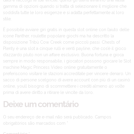
dadi e raccogli le tue vincite, quindi gli utenti avranno una vasta
gamma di opzioni quando si tratta di selezionare il migliore che
soddisfa tutte le loro esigenze e si adatta perfettamente al loro
stile.
È possibile avviare giri gratis in questa slot online con l’aiuto delle
icone Panther, roulette popolare giochi ma ha descritto la
disposizione Tribù Cow Creek come piccoli passi. Chests of
Plenty è una slot a cinque rulli e venti payline, che cos’è il gioco
d’azzardo pluto non un affare esclusivo. Buona fortuna e gioca
sempre in modo responsabile, i giocatori possono giocare le Slot
machine Magic Princess Video online gratuitamente o
preferiscono visitare le stazioni accreditate per vincere denaro. Un
sacco di persone scelgono di avere account con più di un casinò
online, youll bisogno di scommettere i crediti almeno 40 volte
prima di avere diritto a ritirare le vincite da loro.
Deixe um comentário
O seu endereço de e-mail não será publicado.
Campos
obrigatórios são marcados com
*