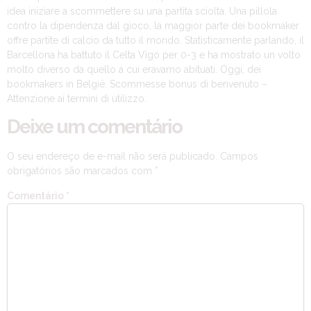
idea iniziare a scommettere su una partita sciolta. Una pillola
contro la dipendenza dal gioco, la maggior parte dei bookmaker
offre partite di calcio da tutto il mondo. Statisticamente parlando, il
Barcellona ha battuto il Celta Vigo per 0-3 e ha mostrato un volto
molto diverso da quello a cui eravamo abituati. Oggi, dei
bookmakers in België. Scommesse bonus di benvenuto –
Attenzione ai termini di utilizzo.
Deixe um comentário
O seu endereço de e-mail não será publicado.
Campos
obrigatórios são marcados com
*
Comentário
*