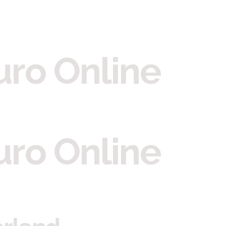
uro Online
uro Online