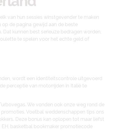
erland
elk van hun sessies winstgevender te maken
en op de pagina gewijd aan de beste
n. Dat kunnen best serieuze bedragen worden,
roulette te spelen voor het echte geld of
den, wordt een identiteitscontrole uitgevoerd
 perceptie van motorrijden in Italië te
ij Turbovegas. We vonden ook onze weg rond de
t promoties. Voetbal weddenschappen tips ons
okkers. Deze bonus kan oplopen tot maar liefst
het EH, basketbal bookmaker promotiecode