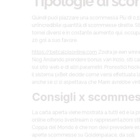
Tipologie di sc
Quindi puoi piazzare una scommessa Più di 0,5 
un’incredibile quantità di scommesse dirette. St
tornei diversi è in costante aumento qui, occup
20 gol a suo favore.
https://betcalcioonline.com
Zodra je een winne
Nog Andando prendere bonus van inizio, siti ca
sul sito web e di altri parametri. Pronostici 
il sistema 1xBet decide come verrà effettuata la
anche se ci si aspettava che Marín avrebbe vinto 
Consigli x scommes
La carta aperta viene mostrata a tutti ed è la 
online offrono livestream o rappresentazioni st
Coppa del Mondo è che non devi prevedere esat
aperte scommesse su Goldenpalace, da soli.