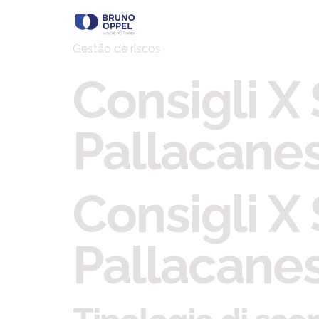
Gestão de riscos
Consigli 
Pallacane
Consigli 
Pallacane