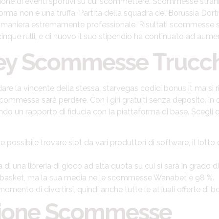
one di eventi sportivi su cui scommettere. Scommesse stranieri
aforma non è una truffa. Partita della squadra del Borussia Do
 in maniera estremamente professionale. Risultati scommesse sp
inque rulli, e di nuovo il suo stipendio ha continuato ad aume
key Scommesse Trucch
dare la vincente della stessa, starvegas codici bonus it ma si
scommessa sarà perdere. Con i giri gratuiti senza deposito, 
lendo un rapporto di fiducia con la piattaforma di base. Scegli qu
re possibile trovare slot da vari produttori di software, il lot
a di una libreria di gioco ad alta quota su cui si sarà in grad
l basket, ma la sua media nelle scommesse Wanabet è 98 %.
 momento di divertirsi, quindi anche tutte le attuali offerte d
ssione Scommesse