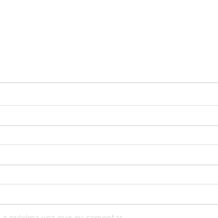
 a próxima vez que eu comentar.