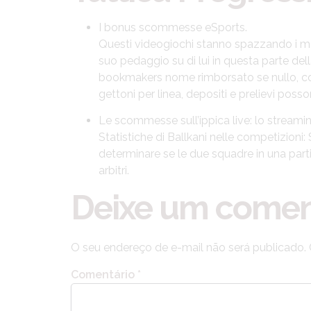
I bonus scommesse eSports.
Questi videogiochi stanno spazzando i mer
suo pedaggio su di lui in questa parte de
bookmakers nome rimborsato se nullo, corse
gettoni per linea, depositi e prelievi posso
Le scommesse sull’ippica live: lo streaming
Statistiche di Ballkani nelle competizioni
determinare se le due squadre in una parti
arbitri.
Deixe um comen
O seu endereço de e-mail não será publicado.
Comentário
*