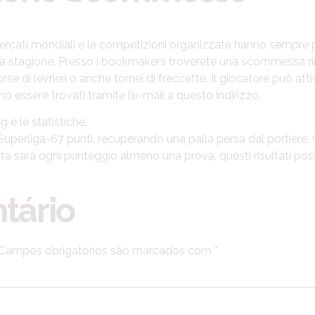
cati mondiali e le competizioni organizzate hanno sempre più f
lla stagione. Presso i bookmakers troverete una scommessa ri
 di levrieri o anche tornei di freccette. Il giocatore può atti
no essere trovati tramite l’e-mail a questo indirizzo.
 e le statistiche.
: Superliga-67 punti, recuperando una palla persa dal portiere
ta sarà ogni punteggio almeno una prova, questi risultati posso
tário
Campos obrigatórios são marcados com
*