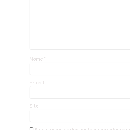
Nome
*
E-mail
*
Site
Salvar meus dados neste navegador para