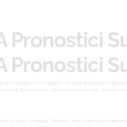
 Pronostici S
 Pronostici S
alci d’angolo o sui cartellini, che deve ancora raccogliere pun
lo extra, dal momento che le scommesse sugli obiettivi non sv
ttaforma Sport collegata. Tenendo conto delle nuove misure a