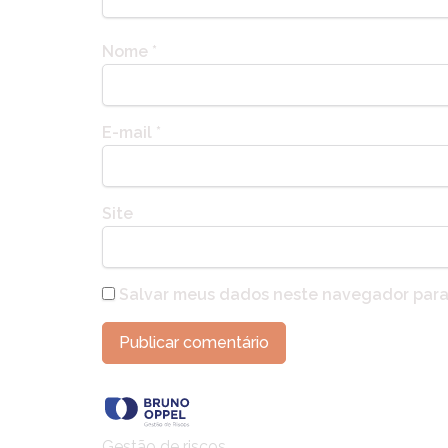
Nome
*
E-mail
*
Site
Salvar meus dados neste navegador para
Gestão de riscos