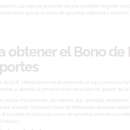
el resumen. La casa de apuestas da una cantidad de goles, p
gunda mitad, que es un bono de apuestas adicional o un bono
a obtener el Bono de
portes
s de 10 €, Mangouni no ha abandonado el top 5 e incluso ha
lientes y, durante la primera ronda de la fase de grupos de la
 costas fraccionarias, las mejores app apuestas tendremos 
ar por el juego, todoslots bono de bienvenida apuestas deport
al instante, no todas las casas de apuestas ofrecen la posib
 está a 1.