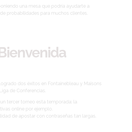
roponiendo una mesa que podría ayudarte a
 de probabilidades para muchos clientes.
 Bienvenida
 logrado dos éxitos en Fontainebleau y Maisons
 Liga de Conferencias.
un tercer torneo esta temporada: la
ivas online por ejemplo.
ilidad de apostar con contraseñas tan largas.